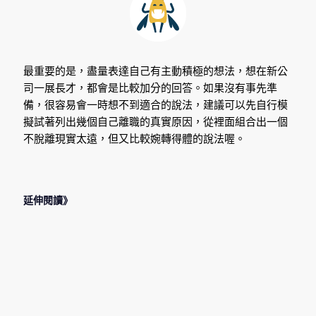
最重要的是，盡量表達自己有主動積極的想法，想在新公
司一展長才，都會是比較加分的回答。如果沒有事先準
備，很容易會一時想不到適合的說法，建議可以先自行模
擬試著列出幾個自己離職的真實原因，從裡面組合出一個
不脫離現實太遠，但又比較婉轉得體的說法喔。
延伸閱讀》
2022 年 11
2022 年 11
2022 年 10
2022 年 10
月 22 日
月 16 日
月 25 日
月 21 日
大學面試自
大學面試要
面試感謝信
銀行面試如
我介紹技巧
來囉！你該
該寫嗎？如
何應對？銀
大公開！用
知道的大學
何透過面試
行面試自試