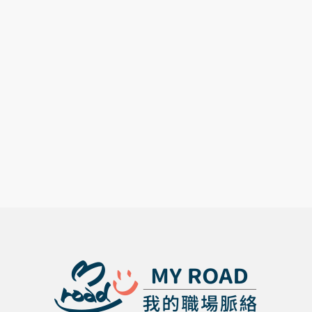
幾分鐘抓住
面試六大注
感謝函為自
我介紹及銀
教授的心
意事項
己加分？
行面試服裝
資訊整理
2022 年 3
2022 年 3
2022 年 3
月 9 日
月 8 日
月 7 日
面試問離職
面試問題百
教你面試自
原因超尷
百種，抓住
我介紹怎麼
尬，到底面
重點多多實
說，抓住3
試時離職原
戰演練就不
重點自我介
因怎麼說才
怕面試問問
紹面試最加
能過關
題
分