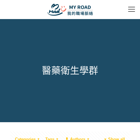
醫藥衛生學群
Categories
Tags
Authors
Show all