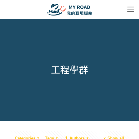
工程學群
Categories
Tags
Authors
Show all