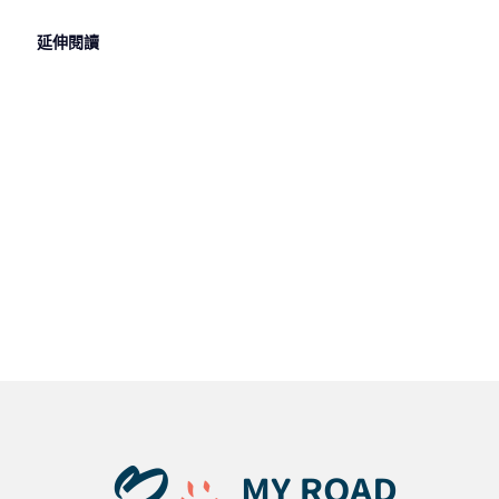
延伸閱讀
2023 年 5
2023 年 4
2022 年 1
月 26 日
月 8 日
月 18 日
哲學系出路
歷史系學什
國文系/中文
好嗎？哲學
麼？歷史系
系出路相關
系畢業工作
出路廣嗎？
重點小整
有哪些？讓
歷史系未來
理，幫你釐
MyRoad告
發展一次整
清文學系出
訴你
理
路求職方向