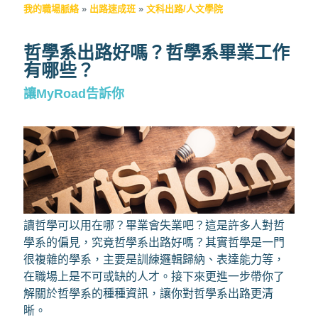
我的職場脈絡
»
出路速成班
»
文科出路/人文學院
哲學系出路好嗎？哲學系畢業工作
有哪些？
讓MyRoad告訴你
讀哲學可以用在哪？畢業會失業吧？這是許多人對哲
學系的偏見，究竟哲學系出路好嗎？其實哲學是一門
很複雜的學系，主要是訓練邏輯歸納、表達能力等，
在職場上是不可或缺的人才。接下來更進一步帶你了
解關於哲學系的種種資訊，讓你對哲學系出路更清
晰。