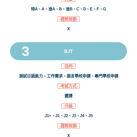
特A、A、准A、B、准B、C、D、E、F、G
-證照效期-
X
BJT
-目的-
測試日語能力、工作需求、語言學校申請、專門學校申請
-考試方式-
選擇
-分級-
J1+、J1、J2、J3、J4、J5
-證照效期-
X