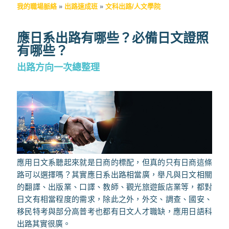
我的職場脈絡
»
出路速成班
»
文科出路/人文學院
應日系出路有哪些？必備日文證照
有哪些？
出路方向一次總整理
應用日文系聽起來就是日商的標配，但真的只有日商這條
路可以選擇嗎？其實應日系出路相當廣，舉凡與日文相關
的翻譯、出版業、口譯、教師、觀光旅遊飯店業等，都對
日文有相當程度的需求，除此之外，外交、調查、國安、
移民特考與部分高普考也都有日文人才職缺，應用日語科
出路其實很廣。