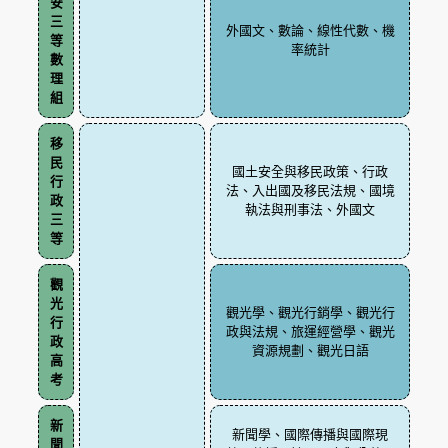
安
三
外國文、數論、線性代數、機
等
率統計
數
理
組
移
民
國土安全與移民政策、行政
行
法、入出國及移民法規、國境
政
執法與刑事法、外國文
三
等
觀
光
觀光學、觀光行銷學、觀光行
行
政與法規、旅運經營學、觀光
政
資源規劃、觀光日語
高
考
新
新聞學、國際傳播與國際現
聞