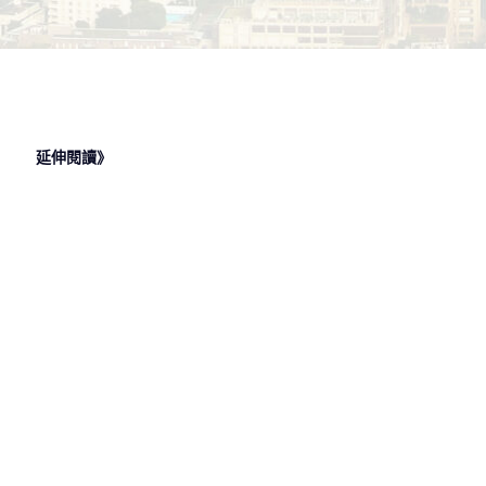
延伸閱讀》
2023 年 6
2022 年 8
2022 年 1
月 9 日
月 19 日
月 26 日
韓文系學什
應日系出路
外文系出路
麼？韓文系
有哪些？必
重點小整
出路有哪
備日文證照
理，包括外
些？韓文系
有哪些？出
文系公職適
畢業證照一
路方向一次
合考哪些一
覽
總整理
起推薦給你