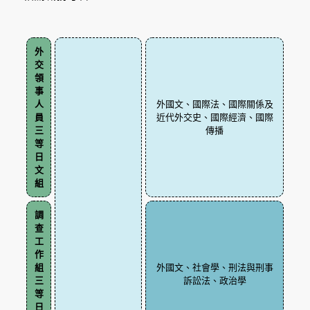
外
交
領
事
人
外國文、國際法、國際關係及
員
近代外交史、國際經濟、國際
三
傳播
等
日
文
組
調
查
工
作
組
外國文、社會學、刑法與刑事
三
訴訟法、政治學
等
日