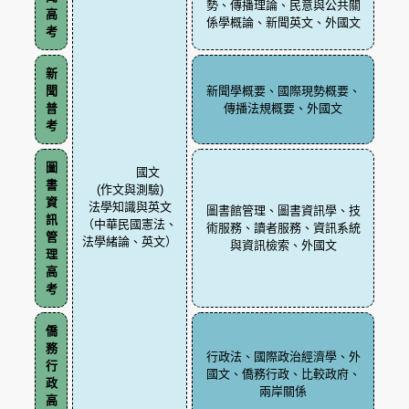
勢、傳播理論、民意與公共關
高
係學概論、新聞英文、外國文
考
新
聞
新聞學概要、國際現勢概要、
普
傳播法規概要、外國文
考
圖
國文
書
(作文與測驗)
資
法學知識與英文
圖書館管理、圖書資訊學、技
訊
（中華民國憲法、
術服務、讀者服務、資訊系統
管
法學緒論、英文）
與資訊檢索、外國文
理
高
考
僑
務
行政法、國際政治經濟學、外
行
國文、僑務行政、比較政府、
政
兩岸關係
高