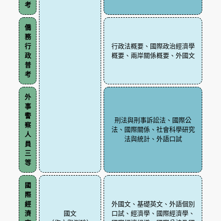
考
僑
務
行
行政法概要、國際政治經濟學
政
概要、兩岸關係概要、外國文
普
考
外
事
警
刑法與刑事訴訟法、國際公
察
法、國際關係、社會科學研究
人
法與統計、外語口試
員
三
等
國
際
經
外國文、基礎英文、外語個別
濟
國文
口試、經濟學、國際經濟學、