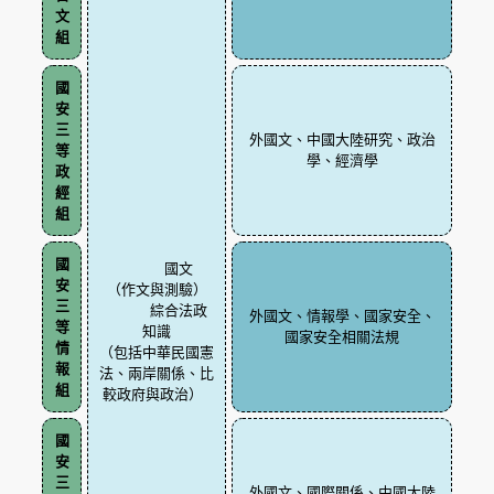
文
組
國
安
三
外國文、中國大陸研究、政治
等
學、經濟學
政
經
組
國
國文
安
（作文與測驗）
三
綜合法政
外國文、情報學、國家安全、
等
知識
國家安全相關法規
情
（包括中華民國憲
報
法、兩岸關係、比
組
較政府與政治）
國
安
三
外國文、國際關係、中國大陸