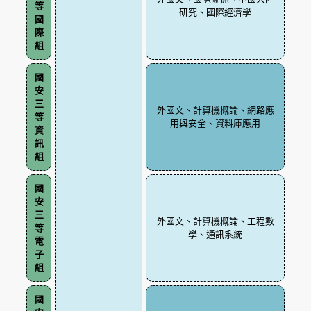
等
研究、國際經濟學
國
際
組
國
安
三
外國文、計算機概論、網路應
等
用與安全、資料庫應用
資
訊
組
國
安
三
外國文、計算機概論、工程數
等
學、通訊系統
電
子
組
國