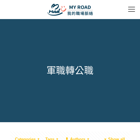
軍職轉公職
Categories
Tags
Authors
Show all