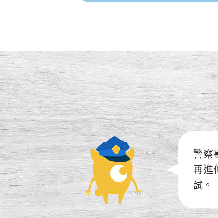
警察
再進
試。