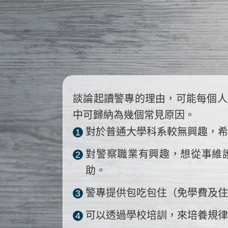
談論起讀警專的理由，可能每個人都
中可歸納為幾個常見原因。
對於普通大學科系較無興趣，
1
對警察職業有興趣，想從事維
2
助。
警專提供包吃包住（免學費及住宿
3
可以透過學校培訓，來培養規
4