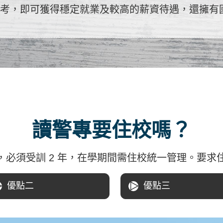
特考，即可獲得穩定就業及較高的薪資待遇，還擁有
讀警專要住校嗎？
，必須受訓 2 年，在學期間需住校統一管理。要求
優點二
優點三
△
△
高學生的紀律性和自律
增加學生交流學習互
，更能適應將來警職的
進一步提高團隊合