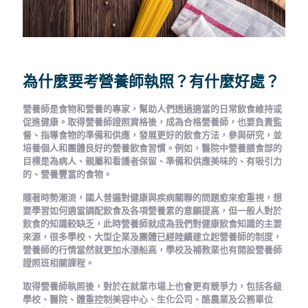
為什麼要考營養師執照？有什麼好處？
營養師是食物和營養的專家，幫助人們透過適當的日常飲食維持或
促進健康。取得營養師證照資格後，成為合格營養師，也要負責監
督、指導食物的準備和供應，發展更好的飲食方法，參與研究，並
培養個人和團體良好的營養飲食習慣。例如，醫院中營養膳食部的
目標是為病人、親屬和看護者保留、準備和供應美味的、有吸引力
的、營養豐富的食物。
隨著時勢潮流，國人普遍對健康與疾病關聯的問題愈來愈重視，想
要學習如何適當調配飲食及各項營養素的意願提高，但一般人對於
飲食的知識較缺乏，此時營養師就成為我們對健康飲食知識的主要
來源，很多學校、大型企業及團體已經陸續建立起營養師的制度，
營養師的行情當然就更加水漲船高，學校及補教業也有開設營養師
證照班相關課程。
取得營養師執照後，對於在就業市場上也會更有競爭力，包括各級
學校、醫院、體重控制美容中心、生化公司、酪農業及公務單位