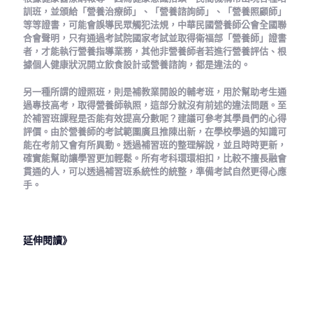
訓班，並頒給「營養治療師」、「營養諮詢師」、「營養照顧師」
等等證書，可能會誤導民眾觸犯法規，中華民國營養師公會全國聯
合會聲明，只有通過考試院國家考試並取得衛福部「營養師」證書
者，才能執行營養指導業務，其他非營養師者若進行營養評估、根
據個人健康狀況開立飲食設計或營養諮詢，都是違法的。
另一種所謂的證照班，則是補教業開設的輔考班，用於幫助考生通
過專技高考，取得營養師執照，這部分就沒有前述的違法問題。至
於補習班課程是否能有效提高分數呢？建議可參考其學員們的心得
評價。由於營養師的考試範圍廣且推陳出新，在學校學過的知識可
能在考前又會有所異動。透過補習班的整理解說，並且時時更新，
確實能幫助讓學習更加輕鬆。所有考科環環相扣，比較不擅長融會
貫通的人，可以透過補習班系統性的統整，準備考試自然更得心應
手。
延伸閱讀》
2023 年 6
2023 年 6
2023 年 6
2023 年 6
月 30 日
月 28 日
月 26 日
月 26 日
心理師是什
信託業務人
乙級證照有
護理師能兼