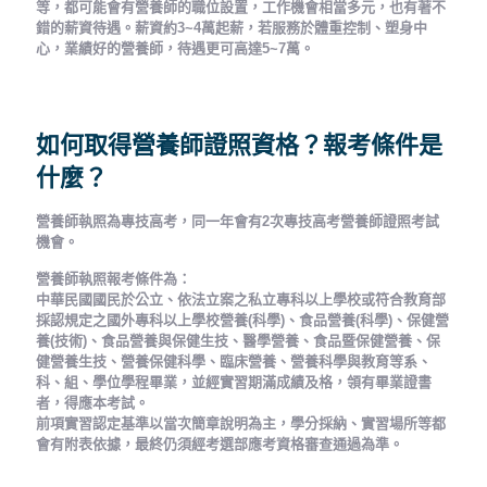
等，都可能會有營養師的職位設置，工作機會相當多元，也有著不
錯的薪資待遇。薪資約3~4萬起薪，若服務於體重控制、塑身中
心，業績好的營養師，待遇更可高達5~7萬。
如何取得營養師證照資格？報考條件是
什麼？
營養師執照為專技高考，同一年會有2次專技高考營養師證照考試
機會。
營養師執照報考條件為：
中華民國國民於公立、依法立案之私立專科以上學校或符合教育部
採認規定之國外專科以上學校營養(科學)、食品營養(科學)、保健營
養(技術)、食品營養與保健生技、醫學營養、食品暨保健營養、保
健營養生技、營養保健科學、臨床營養、營養科學與教育等系、
科、組、學位學程畢業，並經實習期滿成績及格，領有畢業證書
者，得應本考試。
前項實習認定基準以當次簡章說明為主，學分採納、實習場所等都
會有附表依據，最終仍須經考選部應考資格審查通過為準。