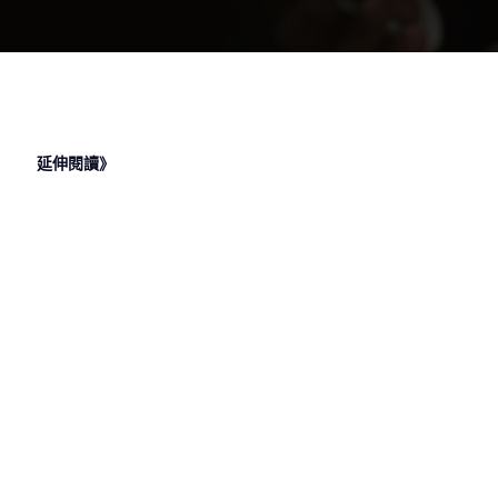
延伸閱讀》
2023 年 6
2023 年 6
2023 年 6
2023 年 6
月 30 日
月 28 日
月 26 日
月 26 日
心理師是什
信託業務人
乙級證照有
護理師能兼
麼?心理師
員證照有用
用嗎？乙級
職嗎？護理
薪水有多
嗎？信託業
證照有哪
師兼職工作
少?心理師
務證照用途
些？幫你加
有哪些機會
工作發展大
一次告訴你
薪的５張證
與注意事項
解析
照
2023 年 1
月 3 日
【FIT金融