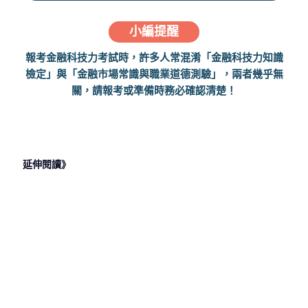
小編提醒
報考金融科技力考試時，許多人常混淆「金融科技力知識
檢定」與「金融市場常識與職業道德測驗」，兩者幾乎無
關，請報考或準備時務必確認清楚！
延伸閱讀》
2023 年 6
2023 年 6
2023 年 6
2023 年 6
月 30 日
月 28 日
月 26 日
月 26 日
心理師是什
信託業務人
乙級證照有
護理師能兼
麼?心理師
員證照有用
用嗎？乙級
職嗎？護理
薪水有多
嗎？信託業
證照有哪
師兼職工作
少?心理師
務證照用途
些？幫你加
有哪些機會
工作發展大
一次告訴你
薪的５張證
與注意事項
解析
照