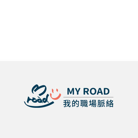
有哪些？政
出路好嗎?
麼？地政系
學系】公行
治系薪水好
財經法律系
出路工作有
系出路相關
嗎？政治系
跟法律系差
哪些？地政
重點小整
就業一覽
別一覽
系未來發展
理，幫你找
一次整理
求職方向