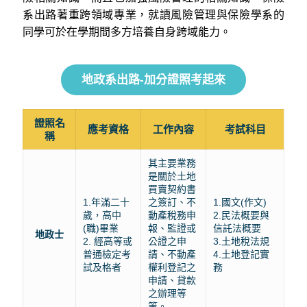
系出路著重跨領域專業，就讀風險管理與保險學系的
同學可於在學期間多方培養自身跨域能力。
地政系出路-加分證照考起來
證照名
應考資格
工作內容
考試科目
稱
其主要業務
是關於土地
買賣契約書
1.年滿二十
之簽訂、不
1.國文(作文)
歲，高中
動產稅務申
2.民法概要與
(職)畢業
報、監證或
信託法概要
地政士
2. 經高等或
公證之申
3.土地稅法規
普通檢定考
請、不動產
4.土地登記實
試及格者
權利登記之
務
申請、貸款
之辦理等
等。