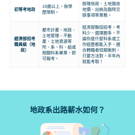
辦理地政、土地徵收
18歲以上，無學
初等考地政
地價、出納及臨時交
歷限制。
辦事項等業務。
經濟部聯招招考，考
都市計畫、地政、
科少、選擇題多，不
土地管理、不動
經濟部招考
論你是什麼科系或工
產、土地資源等
職員級（地
作經歷都能入手，適
所、系、科、組或
政）
合轉職者短期衝刺，
相關科系畢業，即
只要方法對，半年內
可報考。
就能考取！
地政系出路薪水如何？