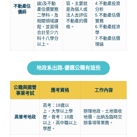
論)及不動
容，主要就
4.不動產投資
不動產估
產估價實務
是為個人或
分析
價師
二學科，及
法人去評估
5.不動產估價
相關領域課
不動產的價
實務
程，並習得
格。
6.不動產經濟
合計至少六
學
科十八學分
7.不動產估價
以上。
理論
地政系出路-優選公職有這些
公職與國營
應考資格
工作內容
事業考試
高考：18歲以
上，大學以上學
辦理地政、土地徵收
高普考地政
歷。普考：18歲
地價、出納及臨時交
以上，高中職以上
辦事項等業務。
學歷。