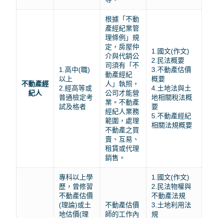
根據「不動
產經紀業管
理條例」規
定，房屋仲
1.國文(作文)
介與代銷公
2.民法概要
司須有「不
1.高中(職)
3.不動產估價
動產經紀
以上
概要
不動產經
人」執照，
2.經高等或
4.土地法與土
紀人
公司才能營
普通檢定考
地相關稅法概
業。不動產
試及格者
要
經紀人業務
5.不動產經紀
範圍，處理
相關法規概要
不動產之買
賣、互易、
租賃或代理
銷售。
專科以上學
1.國文(作文)
歷，曾修習
2.民法物權與
不動產估價
不動產法規
(理論)或土
不動產估價
3.土地利用法
地估價(理
師的工作內
規