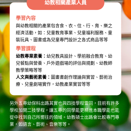
幼教相關產業人員
學習內容
與幼教相關的產業包含食、衣、住、行、育、樂之
經濟活動，如：兒童教育事業、兒童福利服務、童
裝玩具、圖書或為兒童專門設計之各式商品等等
學習課程
幼教專業素養：
幼兒教具設計、學前融合教育、幼
兒餐點與營養、戶外遊戲場的評估與規劃、幼教師
教學策略等等
人文與藝術素養：
圖畫書創作理論與實習、藝術治
療、兒童劇場實作，幼教產業實習等等
另外五專幼保科出路其實也與四技學程雷同，目前有許多
學校加開二技學程，讓五專的同學能更精進本職學能也能
從中找到自己所嚮往的領域。幼教碩士出路會比較專門專
業，如語言、藝術、音樂等等。