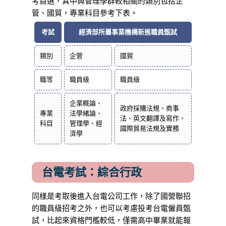
考首選，其中與管理學群較相關的類別包括企
管、國貿，專業科目參考下表。
考試
經濟部所屬事業機構新進職員甄試
類別
企管
國貿
職等
職員級
職員級
企業概論、
政府採購法規、商事
專業
法學緒論、
法、英文翻譯及寫作、
科目
管理學、經
國際貿易法規及實務
濟學
台電考試：綜合行政
同樣是考取後進入台電公司工作，除了國營聯招
的職員級招考之外，也可以考慮投考台電僱員甄
試，比起來資格門檻較低，僅需高中畢業就能報