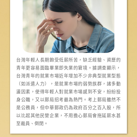
台灣年輕人長期飽受低薪所苦，缺乏經驗、資歷的
青年更容易面臨畢業即失業的窘境。據調查顯示，
台灣青年的就業市場近年增加不少非典型就業型態
（如派遣人力），是就業市場的弱勢族群，諸多動
盪因素，使得年輕人對就業市場感到不安，紛紛投
身公職，又以郵局招考最為熱門。考上郵局雖然不
是公務員，但中華郵政仍為政府百分之百入股，所
以比起其他民營企業，不用擔心郵局會拖延薪水甚
至裁員、倒閉。