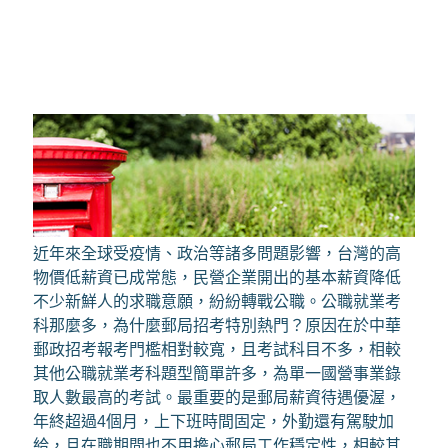
近年來全球受疫情、政治等諸多問題影響，台灣的高
物價低薪資已成常態，民營企業開出的基本薪資降低
不少新鮮人的求職意願，紛紛轉戰公職。公職就業考
科那麼多，為什麼郵局招考特別熱門？原因在於中華
郵政招考報考門檻相對較寬，且考試科目不多，相較
其他公職就業考科題型簡單許多，為單一國營事業錄
取人數最高的考試。最重要的是郵局薪資待遇優渥，
年終超過4個月，上下班時間固定，外勤還有駕駛加
給，且在職期間也不用擔心郵局工作穩定性，相較其