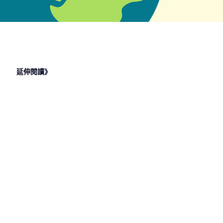
延伸閱讀》
2024 年 6
2024 年 3
2024 年 3
2024 年 3
月 25 日
月 13 日
月 8 日
月 6 日
國營職缺夯
外語能力
港務公司在
農會是公家
什麼？油水
強，轉職就
做什麼？進
單位嗎？進
電糖國營聯
業新選擇：
入港務公司
入農會工作
招一次看
公職人員
工作管相
管道，從農
道，從港務
會甄選開始
公司徵才開
始
2024 年 1
月 26 日
就業考試有