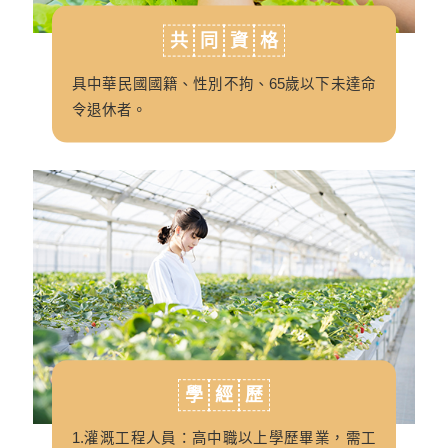
共
同
資
格
具中華民國國籍、性別不拘、65歲以下未達命
令退休者。
學
經
歷
1.灌溉工程人員：高中職以上學歷畢業，需工