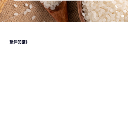
延伸閱讀》
2024 年 6
2024 年 3
2024 年 3
2024 年 3
月 25 日
月 13 日
月 8 日
月 6 日
國營職缺夯
外語能力
港務公司在
農會是公家
什麼？油水
強，轉職就
做什麼？進
單位嗎？進
電糖國營聯
業新選擇：
入港務公司
入農會工作
招一次看
公職人員
工作管相
管道，從農
道，從港務
會甄選開始
公司徵才開
始
2024 年 1
月 26 日
就業考試有