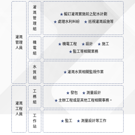
灌
溉
擬訂灌溉實施前之配水計劃
管
處理水利糾紛
巡視灌溉設施等
理
組
灌溉
管理
機
機電工程
設計
施工
人員
電
監工等相關業務
組
水
灌溉水質相關監視作業
質
組
工
發包
測量設計
務
主辦工程或是其他工程相關事務。
組
灌溉
工程
人員
工
監工
測量設計等工作
作
站