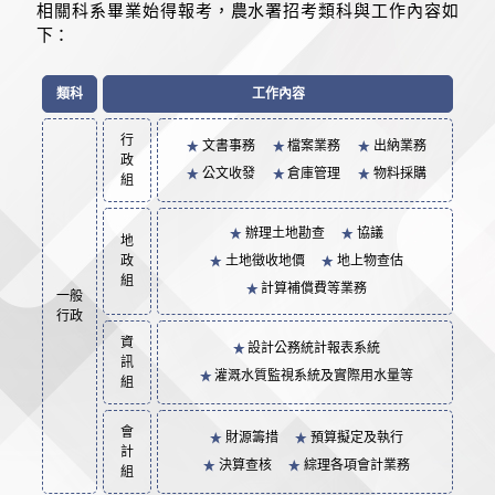
相關科系畢業始得報考，農水署招考類科與工作內容如
下：
類科
工作內容
行
文書事務
檔案業務
出納業務
政
公文收發
倉庫管理
物料採購
組
辦理土地勘查
協議
地
政
土地徵收地價
地上物查估
組
計算補償費等業務
一般
行政
資
設計公務統計報表系統
訊
灌溉水質監視系統及實際用水量等
組
會
財源籌措
預算擬定及執行
計
決算查核
綜理各項會計業務
組